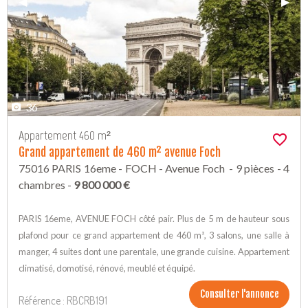
Previous Slide
◀︎
Next 
▶︎
36
Appartement 460 m²
Grand appartement de 460 m² avenue Foch
75016 PARIS 16eme - FOCH - Avenue Foch - 9 pièces - 4
chambres -
9 800 000 €
PARIS 16eme, AVENUE FOCH côté pair. Plus de 5 m de hauteur sous
plafond pour ce grand appartement de 460 m², 3 salons, une salle à
manger, 4 suites dont une parentale, une grande cuisine. Appartement
climatisé, domotisé, rénové, meublé et équipé.
Consulter l'annonce
Référence : RBCRB191