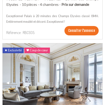
Elysées - 10 pièces - 4 chambres -
Prix sur demande
Exceptionnel Palais à 20 minutes des Champs Elysées classé ISMH.
Entièrement meublé et décoré. Exceptionnel !
Consulter l'annonce
Référence : RBC935
Exclusivité
Coup de cœur
Previous Slide
◀︎
Next 
▶︎