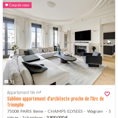
Coup de cœur
Previous Slide
◀︎
Next 
▶︎
21
Appartement 194 m²
Sublime appartement d'architecte proche de l'Arc de
Triomphe
75008 PARIS 8eme - CHAMPS ELYSEES - Wagram - 5
pièces - 3 chambres -
3 900 000 €