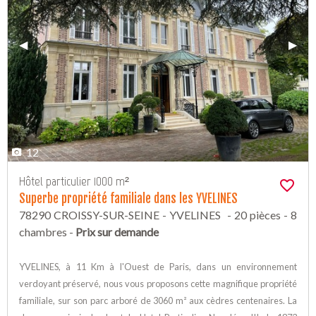
Previous Slide
◀︎
Next 
▶︎
12
Hôtel particulier 1000 m²
Superbe propriété familiale dans les YVELINES
78290 CROISSY-SUR-SEINE - YVELINES - 20 pièces - 8
chambres -
Prix sur demande
YVELINES, à 11 Km à l'Ouest de Paris, dans un environnement
verdoyant préservé, nous vous proposons cette magnifique propriété
familiale, sur son parc arboré de 3060 m² aux cèdres centenaires. La