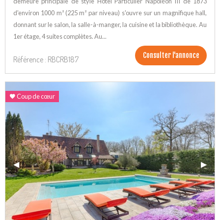
demeure principale de style Hotel Particulier Napoléon III de 1873
d'environ 1000 m² (225 m² par niveau) s'ouvre sur un magnifique hall,
donnant sur le salon, la salle-à-manger, la cuisine et la bibliothèque. Au
1er étage, 4 suites complètes. Au...
Consulter l'annonce
Référence : RBCRB187
Coup de cœur
Previous Slide
◀︎
Next 
▶︎