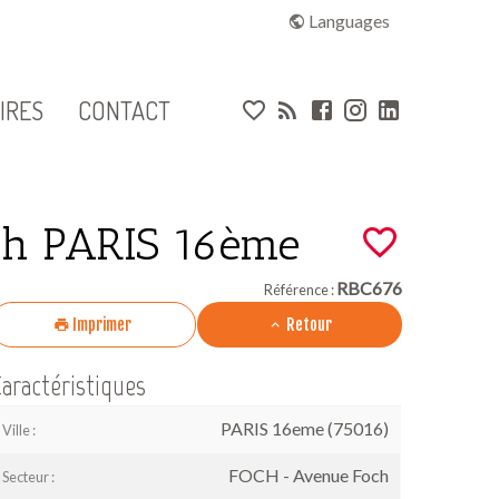
 Foch PARIS 16ème - 
Languages
Liens
IRES
CONTACT
ch PARIS 16ème
RBC676
Référence :
Imprimer
Retour
aractéristiques
PARIS 16eme (75016)
Ville :
FOCH - Avenue Foch
Secteur :