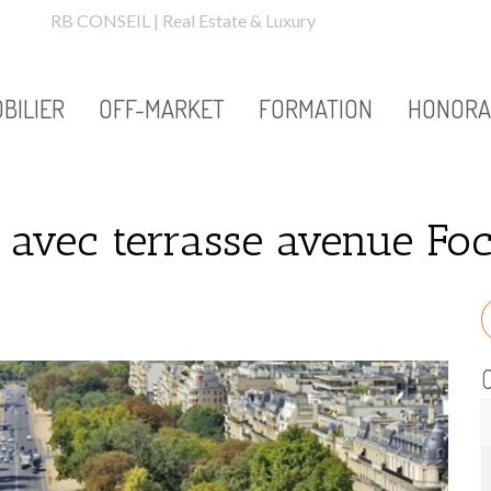
vec terrasse avenue
RB CONSEIL | Real Estate & Luxury
BILIER
OFF-MARKET
FORMATION
HONORA
avec terrasse avenue Fo
C