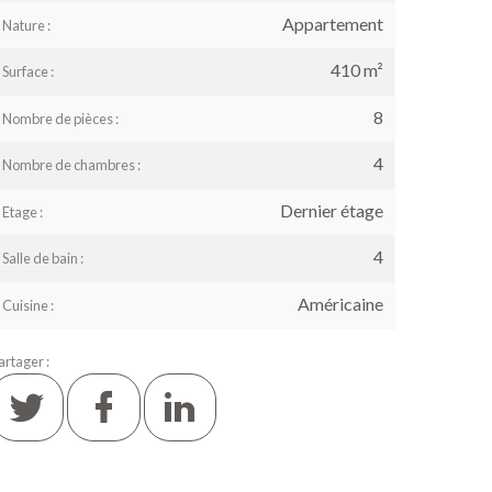
Appartement
Nature :
410 m²
Surface :
8
Nombre de pièces :
e
4
Nombre de chambres :
Dernier étage
Etage :
4
Salle de bain :
Américaine
Cuisine :
artager :