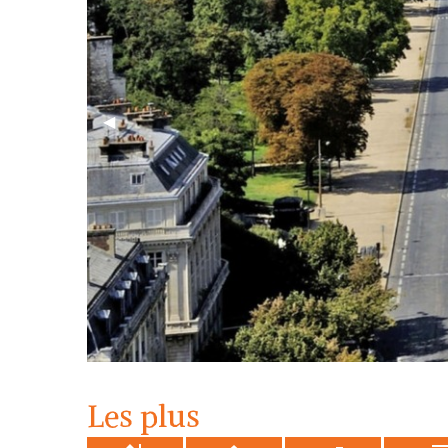
Previous Slide
◀︎
Les plus