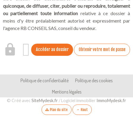
quiconque, de diffuser, citer, publier ou reproduire, totalement
ou partiellement toute information
relative à ce dossier à
moins d'y être préalablement autorisé et expressément par
l'agence RB CONSEIL SAS, conseil du vendeur.
Accéder au dossier
Obtenir votre mot de passe
Pied de page
Navigation secondaire
Politique de confidentialité
Politique des cookies
Mentions légales
Aparté basse
© Créé avec
SiteMydesk.fr
/ Logiciel immobilier
ImmoMydesk.fr
Plan du site
Haut