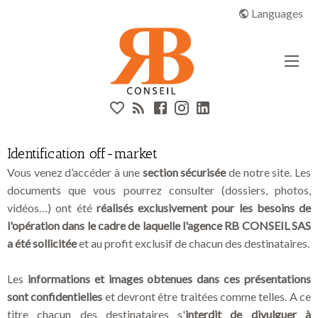
Aparté haute
Off-market | RB CONSEIL
Languages
En-tête
Liens
Identification off-market
Vous venez d’accéder à une
section sécurisée
de notre site. Les
documents que vous pourrez consulter (dossiers, photos,
vidéos…) ont été
réalisés exclusivement pour les besoins de
l'opération dans le cadre de laquelle l'agence RB CONSEIL SAS
a été sollicitée
et au profit exclusif de chacun des destinataires.
Les
informations et images obtenues dans ces présentations
sont confidentielles
et devront être traitées comme telles. A ce
titre chacun des destinataires s'
interdit de divulguer à