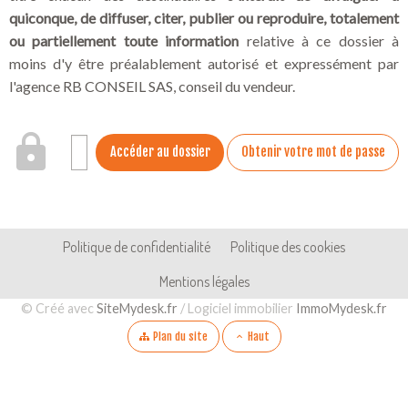
quiconque, de diffuser, citer, publier ou reproduire, totalement
ou partiellement toute information
relative à ce dossier à
moins d'y être préalablement autorisé et expressément par
l'agence RB CONSEIL SAS, conseil du vendeur.
Accéder au dossier
Obtenir votre mot de passe
Pied de page
Navigation secondaire
Politique de confidentialité
Politique des cookies
Mentions légales
Aparté basse
© Créé avec
SiteMydesk.fr
/ Logiciel immobilier
ImmoMydesk.fr
Plan du site
Haut