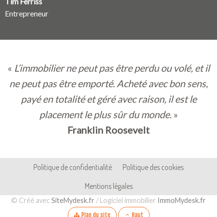
Tim Ferriss
Entrepreneur
«
L’immobilier ne peut pas être perdu ou volé, et il
ne peut pas être emporté. Acheté avec bon sens,
payé en totalité et géré avec raison, il est le
placement le plus sûr du monde.
»
Franklin Roosevelt
Pied de page
Navigation secondaire
Politique de confidentialité
Politique des cookies
Mentions légales
Aparté basse
© Créé avec
SiteMydesk.fr
/ Logiciel immobilier
ImmoMydesk.fr
Plan du site
Haut