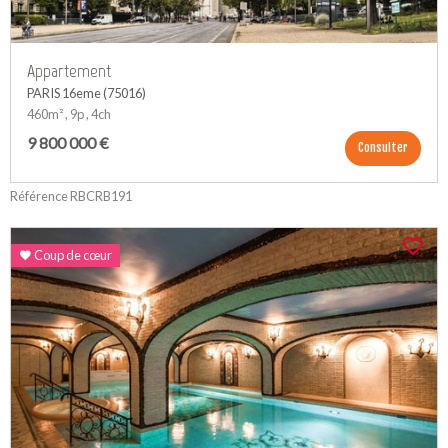
Appartement
PARIS 16eme (75016)
460m² , 9p , 4ch
9 800 000 €
Consulter
Référence RBCRB191
Coup de cœur